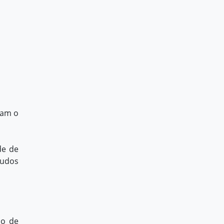
tam o
de de
audos
ão de