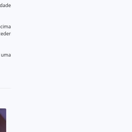
idade
acima
ceder
m uma