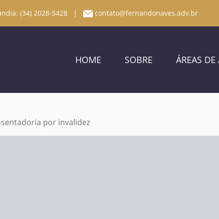
ndia: (34) 2028-5428
|
contato@fernandonaves.adv.br
HOME
SOBRE
ÁREAS DE
entadoria por invalidez