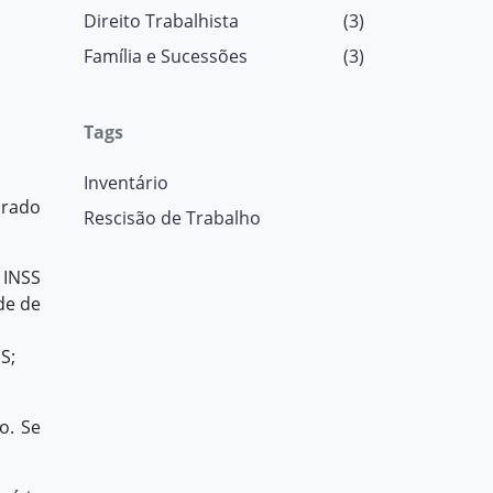
Direito Trabalhista
(3)
Família e Sucessões
(3)
Tags
Inventário
urado
Rescisão de Trabalho
 INSS
de de
S;
o. Se