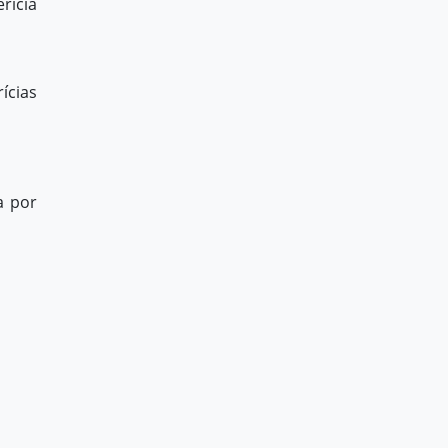
rícia
ícias
a por