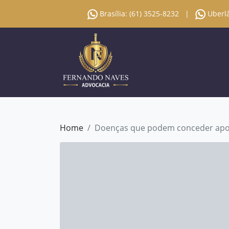
×
Brasília: (61) 3525-8232
|
Uberlâ
HOME
SOBRE
ÁREAS
DE
ATUAÇÃO
CONTATO
Home
Doenças que podem conceder apos
BLOG
(61)
3525-
8232
-